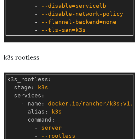
-
--disable=servicelb
-
--disable-network-policy
-
--flannel-backend=none
-
--tls-san=k3s
k3s rootless:
k3s_rootless
:
stage
:
k3s
services
:
-
name
:
docker.io/rancher/k3s:v1.2
alias
:
k3s
command
:
-
server
-
--rootless