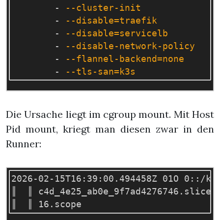
-
--cluster-init
-
--disable=traefik
-
--disable=servicelb
-
--disable-network-policy
-
--flannel-backend=none
-
--tls-san=k3s
Die Ursache liegt im cgroup mount. Mit Host
Pid mount, kriegt man diesen zwar in den
Runner:
2026-02-15T16:39:00.494458Z 01O 0::/ku
║  ║ c4d_4e25_ab0e_9f7ad4276746.slice/