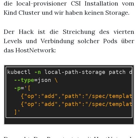
die local-provisioner CSI Installation vom
Kind Cluster und wir haben keinen Storage.
Der Hack ist die Streichung des vierten
Levels und Verbindung solcher Pods über
das HostNetwork:
kubectl 
-n
 local-path-storage patch de
--type
=
json 
\
-p
=
'[

    {"op":"add","path":"/spec/template/
    {"op":"add","path":"/spec/template/
  ]'