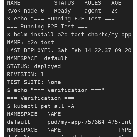
NAME          STATUS   ROLES   AGE   VE
kwok-node-0   Ready    agent   2s    

$ echo "=== Running E2E Test ==="

=== Running E2E Test ===

$ helm install e2e-test charts/my-app 
NAME: e2e-test

LAST DEPLOYED: Sat Feb 14 22:37:09 2026
NAMESPACE: default

STATUS: deployed

REVISION: 1

TEST SUITE: None

$ echo "=== Verification ==="

=== Verification ===

$ kubectl get all -A

NAMESPACE   NAME                       
default     pod/my-app-757664f475-znl7b
NAMESPACE   NAME                 TYPE  