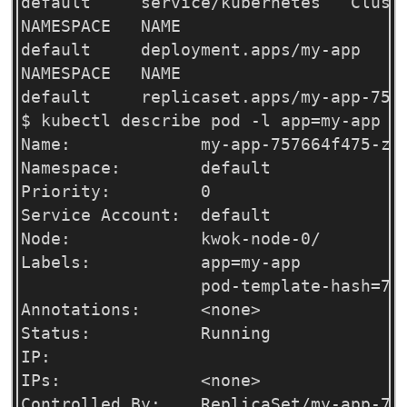
default     service/kubernetes   Cluste
NAMESPACE   NAME                     RE
default     deployment.apps/my-app   1/
NAMESPACE   NAME                       
default     replicaset.apps/my-app-7576
$ kubectl describe pod -l app=my-app

Name:             my-app-757664f475-znl
Namespace:        default

Priority:         0

Service Account:  default

Node:             kwok-node-0/

Labels:           app=my-app

                  pod-template-hash=757
Annotations:      <none>

Status:           Running

IP:               

IPs:              <none>

Controlled By:    ReplicaSet/my-app-757