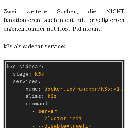
Zwei weitere Sachen, die NICHT
funktionieren, auch nicht mit priveligierten
eigenen Runner mit Host-Pid mount.
k3s als sidecar service:
k3s_sidecar
:
stage
:
k3s
services
:
-
name
:
docker.io/rancher/k3s:v1.2
alias
:
k3s
command
:
-
server
-
--cluster-init
-
--disable=traefik