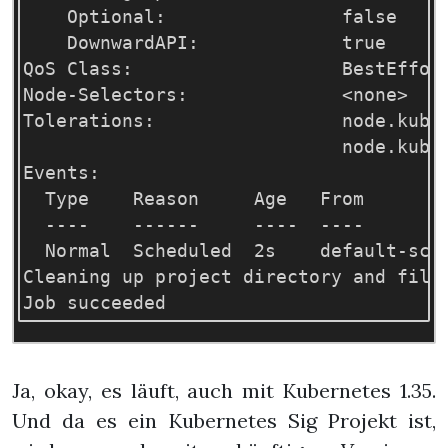
    Optional:                false

    DownwardAPI:             true

QoS Class:                   BestEffort
Node-Selectors:              <none>

Tolerations:                 node.kuber
                             node.kuber
Events:

  Type    Reason     Age   From        
  ----    ------     ----  ----        
  Normal  Scheduled  2s    default-sch
Cleaning up project directory and file 
Ja, okay, es läuft, auch mit Kubernetes 1.35.
Und da es ein Kubernetes Sig Projekt ist,