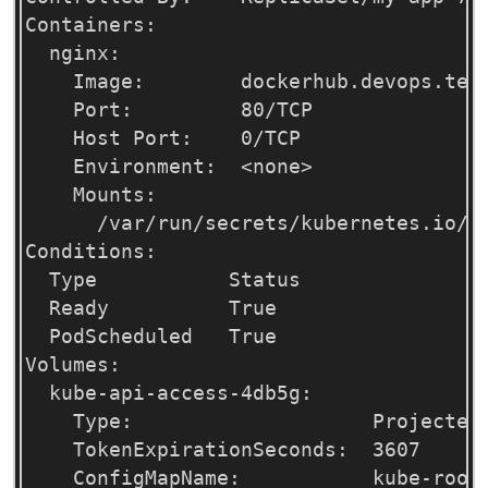
Containers:

  nginx:

    Image:        dockerhub.devops.tele
    Port:         80/TCP

    Host Port:    0/TCP

    Environment:  <none>

    Mounts:

      /var/run/secrets/kubernetes.io/se
Conditions:

  Type           Status

  Ready          True 

  PodScheduled   True 

Volumes:

  kube-api-access-4db5g:

    Type:                    Projected 
    TokenExpirationSeconds:  3607

    ConfigMapName:           kube-root-