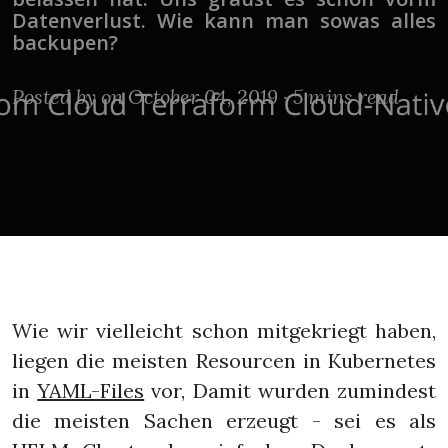
Datenverlust. Wie kann man sowas alles
backupen?
Posted by
on October 04, 2019 ·
5 mins read
Wie wir vielleicht schon mitgekriegt haben,
liegen die meisten Resourcen in Kubernetes
in
YAML-Files
vor, Damit wurden zumindest
die meisten Sachen erzeugt - sei es als