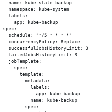
  name: kube-state-backup

  namespace: kube-system

  labels:

    app: kube-backup

spec:

  schedule: "*/5 * * * *"

  concurrencyPolicy: Replace

  successfulJobsHistoryLimit: 3

  failedJobsHistoryLimit: 3

  jobTemplate:

    spec:

      template:

        metadata:

          labels:

            app: kube-backup

          name: kube-backup

        spec:
