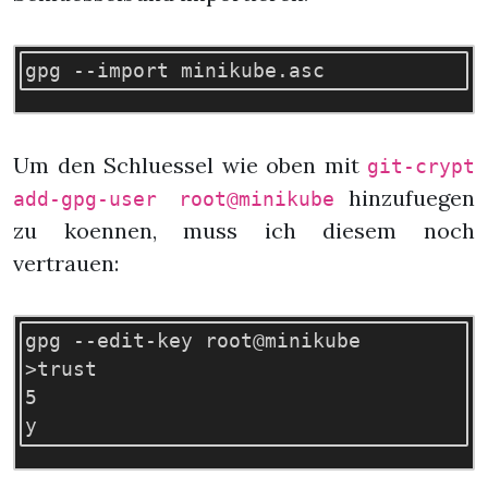
Um den Schluessel wie oben mit
git-crypt
hinzufuegen
add-gpg-user root@minikube
zu koennen, muss ich diesem noch
vertrauen:
gpg --edit-key root@minikube

>trust

5
