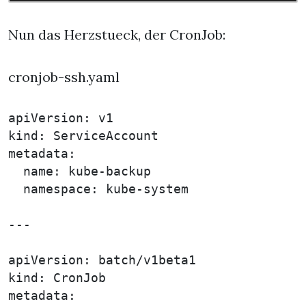
Nun das Herzstueck, der CronJob:
cronjob-ssh.yaml
apiVersion: v1

kind: ServiceAccount

metadata:

  name: kube-backup

  namespace: kube-system

---

apiVersion: batch/v1beta1

kind: CronJob

metadata:
