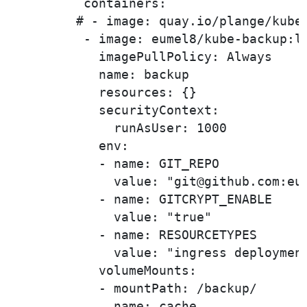
          containers:

         # - image: quay.io/plange/kube-
          - image: eumel8/kube-backup:la
            imagePullPolicy: Always

            name: backup

            resources: {}

            securityContext:

              runAsUser: 1000

            env:

            - name: GIT_REPO

              value: "git@github.com:eum
            - name: GITCRYPT_ENABLE

              value: "true"

            - name: RESOURCETYPES

              value: "ingress deploymen
            volumeMounts:

            - mountPath: /backup/

              name: cache
