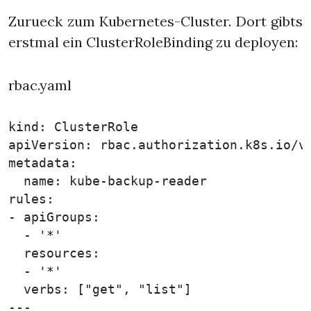
Zurueck zum Kubernetes-Cluster. Dort gibts
erstmal ein ClusterRoleBinding zu deployen:
rbac.yaml
kind: ClusterRole

apiVersion: rbac.authorization.k8s.io/v1
metadata:

  name: kube-backup-reader

rules:

- apiGroups:

  - '*'

  resources:

  - '*'

  verbs: ["get", "list"]

---
